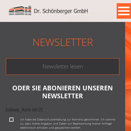
START
NEWSLETTER
PRODUKTE
TEAM
REFERENZEN
Newsletter lesen
NEWSARCHIV
KONTAKT
ODER SIE ABONIEREN UNSEREN
NEWSLETTER
[sibwp_form id=2]
Ich habe die Datenschutzerklärung zur Kenntnis genommen. Ich stimme
zu, dass meine Angaben und Daten zur Beantwortung meiner Anfrage
elektronisch erhoben und gespeichert werden.